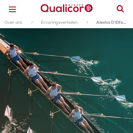
Over ons
>
Ervaringsverhalen
>
Alesha D’Elfant-Soumokil
ACCREDITATIE
CERTIFICERING
ACADEMY
ZORGSECTOREN
OVER ONS
CONTACT