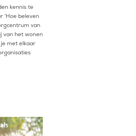
en kennis te
ar 'Hoe beleven
zorgcentrum van
ij van het wonen
je met elkaar
organisaties