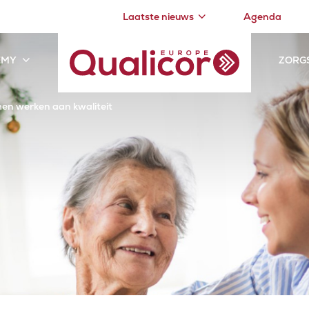
Laatste nieuws
Agenda
EMY
ZORG
en werken aan kwaliteit