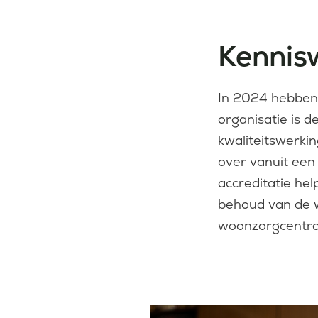
Kennis
In 2024 hebben 
organisatie is 
kwaliteitswerki
over vanuit een 
accreditatie help
behoud van de w
woonzorgcentra 