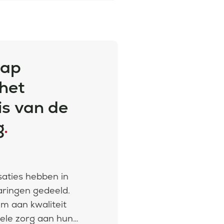
tap
het
is van de
g
.
aties hebben in
aringen gedeeld.
m aan kwaliteit
ele zorg aan hun