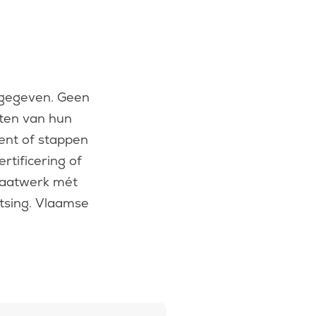
 gegeven. Geen
hten van hun
ent of stappen
rtificering of
 maatwerk mét
tsing. Vlaamse