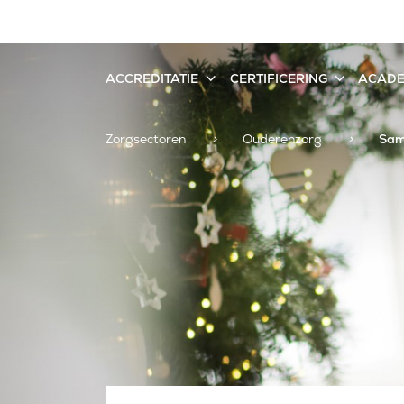
ACCREDITATIE
CERTIFICERING
ACAD
Zorgsectoren
>
Ouderenzorg
>
Sam