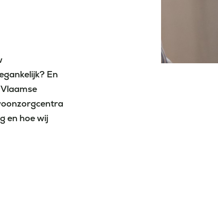
w
egankelijk? En
e Vlaamse
 woonzorgcentra
g en hoe wij