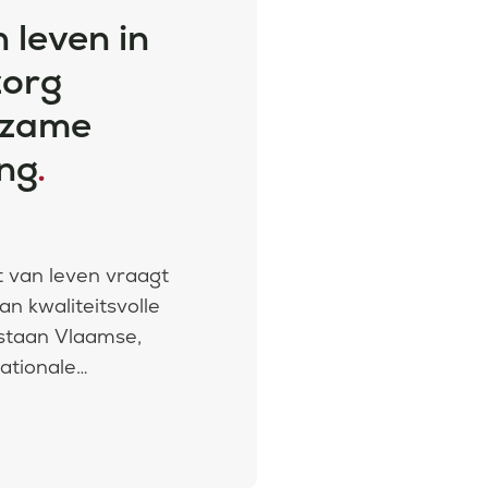
n leven in
zorg
rzame
ng
.
t van leven vraagt
an kwaliteitsvolle
 staan Vlaamse,
ationale
ngsrichtingen