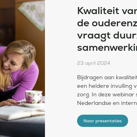
Kwaliteit va
de ouderen
vraagt duu
samenwerki
23 april 2024
Bijdragen aan kwalitei
een heldere invulling v
zorg. In deze webinar
Nederlandse en intern
ervaringen en oplossi
centraal.
Naar presentaties