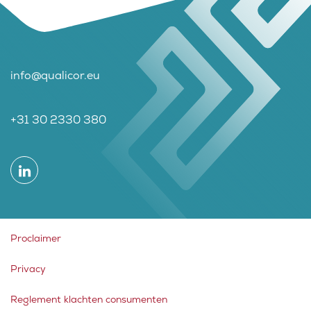
Laatste nieuws
info@qualicor.eu
Agenda
Werken bij
+31 30 2330 380
Inlogportalen
Proclaimer
Privacy
Reglement klachten consumenten