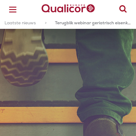
Laatste nieuws
>
Terugblik webinar geriatrisch eisenkader
ACCREDITATIE
CERTIFICERING
ACADEMY
ZORGSECTOREN
OVER ONS
CONTACT