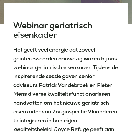
Laatste nieuws
Webinar geriatrisch
eisenkader
Agenda
Werken bij
Het geeft veel energie dat zoveel
geïnteresseerden aanwezig waren bij ons
Inlogportalen
webinar geriatrisch eisenkader. Tijdens de
inspirerende sessie gaven senior
adviseurs
Patrick Vandebroek
en
Pieter
Mens
diverse kwaliteitsfunctionarissen
handvatten om het nieuwe geriatrisch
eisenkader van Zorginspectie Vlaanderen
te integreren in hun eigen
kwaliteitsbeleid.
Joyce Refuge
geeft aan