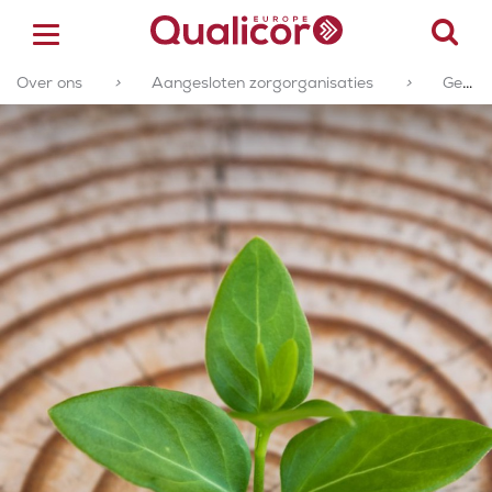
Over ons
>
Aangesloten zorgorganisaties
>
Geaccrediteerde of gecertificeerde zorgorganisaties
ACCREDITATIE
CERTIFICERING
ACADEMY
ZORGSECTOREN
OVER ONS
CONTACT