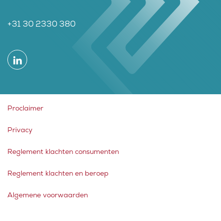
+31 30 2330 380
Proclaimer
Privacy
Reglement klachten consumenten
Reglement klachten en beroep
Algemene voorwaarden