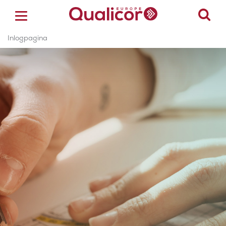
Inlogpagina
ACCREDITATIE
CERTIFICERING
ACADEMY
ZORGSECTOREN
OVER ONS
CONTACT