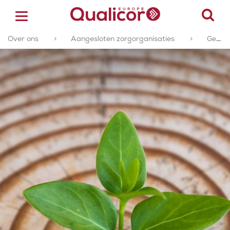
Over ons
>
Aangesloten zorgorganisaties
>
Geaccrediteerde of gecertificeerde zorgorganisaties
ACCREDITATIE
CERTIFICERING
ACADEMY
ZORGSECTOREN
OVER ONS
CONTACT