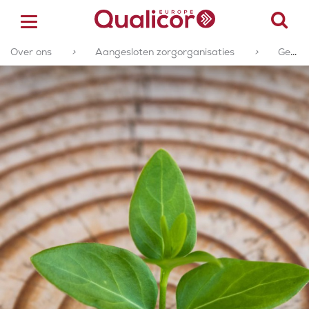
Over ons
>
Aangesloten zorgorganisaties
>
Geaccrediteerde of gecertificeerde zorgorganisaties
ACCREDITATIE
CERTIFICERING
ACADEMY
ZORGSECTOREN
OVER ONS
CONTACT