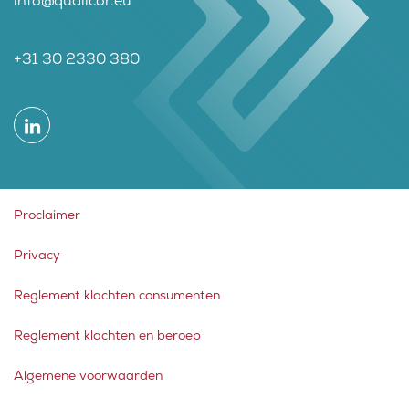
info@qualicor.eu
+31 30 2330 380
Proclaimer
Privacy
Reglement klachten consumenten
Reglement klachten en beroep
Algemene voorwaarden