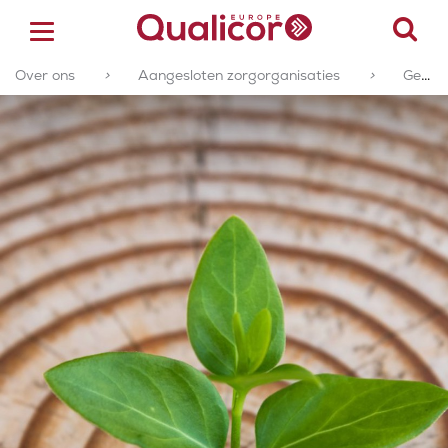
Over ons
>
Aangesloten zorgorganisaties
>
Geaccrediteerde of gecertificeerde zorgorganisaties
ACCREDITATIE
CERTIFICERING
ACADEMY
ZORGSECTOREN
OVER ONS
CONTACT