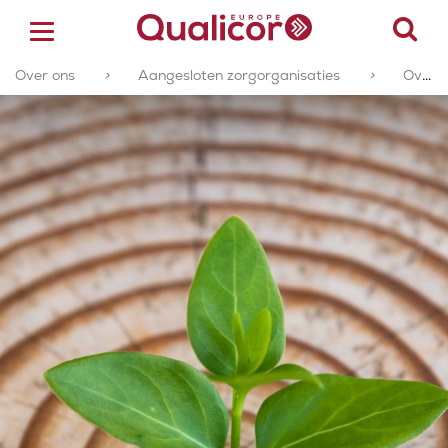
Over ons
>
Aangesloten zorgorganisaties
>
Overzicht aangesloten zorgorganisaties
ACCREDITATIE
CERTIFICERING
ACADEMY
ZORGSECTOREN
OVER ONS
CONTACT