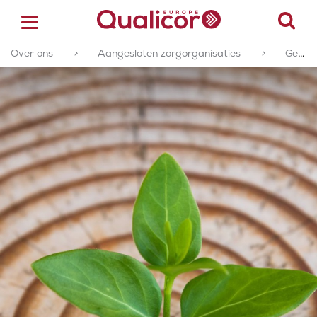
Over ons
>
Aangesloten zorgorganisaties
>
Geaccrediteerde of gecertificeerde zorgorganisaties
ACCREDITATIE
CERTIFICERING
ACADEMY
ZORGSECTOREN
OVER ONS
CONTACT