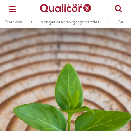
Over ons
>
Aangesloten zorgorganisaties
>
Geaccrediteerde of gecertificeerde zorgorganisaties
ACCREDITATIE
CERTIFICERING
ACADEMY
ZORGSECTOREN
OVER ONS
CONTACT