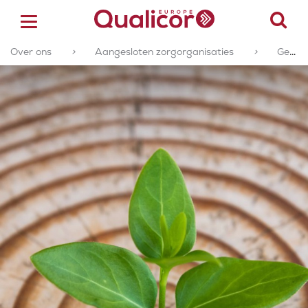
Over ons
>
Aangesloten zorgorganisaties
>
Geaccrediteerde of gecertificeerde zorgorganisaties
ACCREDITATIE
CERTIFICERING
ACADEMY
ZORGSECTOREN
OVER ONS
CONTACT