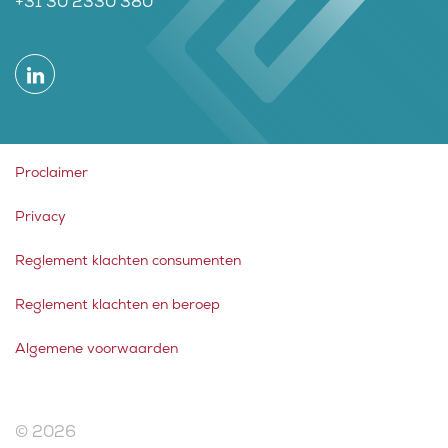
+31 30 2330 380
Proclaimer
Privacy
Reglement klachten consumenten
Reglement klachten en beroep
Algemene voorwaarden
© 2026