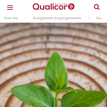
Over ons
>
Aangesloten zorgorganisaties
>
Geaccrediteerde of gecertificeerde zorgorganisaties
ACCREDITATIE
CERTIFICERING
ACADEMY
ZORGSECTOREN
OVER ONS
CONTACT