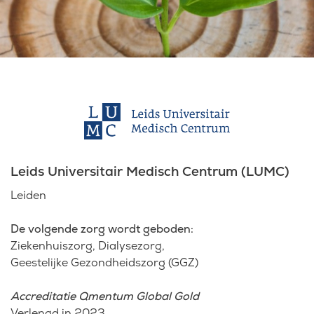
Laatste nieuws
Agenda
Werken bij
Inlogportalen
Leids Universitair Medisch Centrum (LUMC)
Leiden
De volgende zorg wordt geboden:
Ziekenhuiszorg
Dialysezorg
Geestelijke Gezondheidszorg (GGZ)
Accreditatie Qmentum Global Gold
Verlengd in 2023.