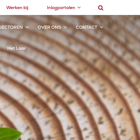
Werken bij
Inlogportalen
SECTOREN
OVER ONS
CONTACT
Het Laar