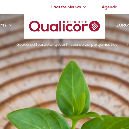
Laatste nieuws
Agenda
EMY
ZORG
>
Geaccrediteerde of gecertificeerde zorgorganisaties
>