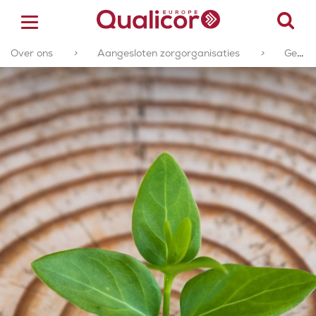
Over ons
>
Aangesloten zorgorganisaties
>
Geaccrediteerde of gecertificeerde zorgorganisaties
ACCREDITATIE
CERTIFICERING
ACADEMY
ZORGSECTOREN
OVER ONS
CONTACT