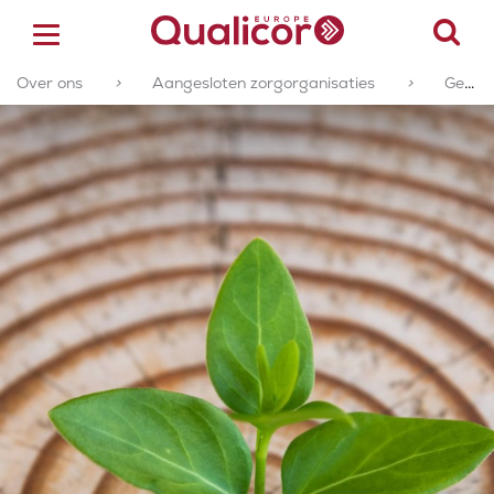
Over ons
>
Aangesloten zorgorganisaties
>
Geaccrediteerde of gecertificeerde zorgorganisaties
ACCREDITATIE
CERTIFICERING
ACADEMY
ZORGSECTOREN
OVER ONS
CONTACT