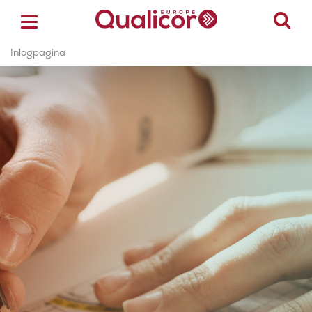
Inlogpagina
ACCREDITATIE
CERTIFICERING
ACADEMY
ZORGSECTOREN
OVER ONS
CONTACT