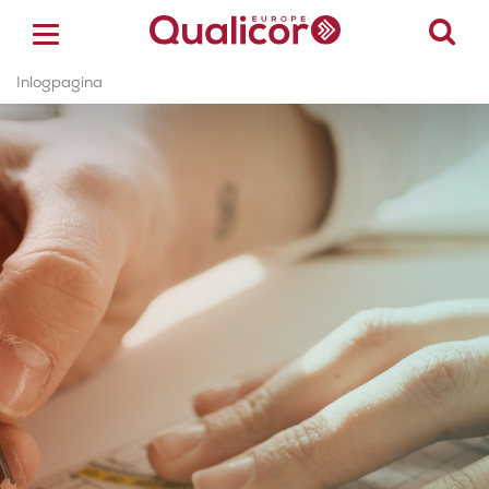
Inlogpagina
ACCREDITATIE
CERTIFICERING
ACADEMY
ZORGSECTOREN
OVER ONS
CONTACT