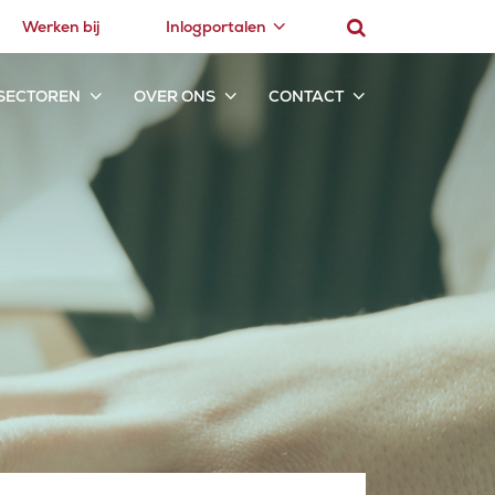
Werken bij
Inlogportalen
SECTOREN
OVER ONS
CONTACT