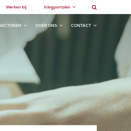
Werken bij
Inlogportalen
SECTOREN
OVER ONS
CONTACT