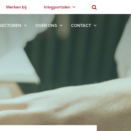
Werken bij
Inlogportalen
SECTOREN
OVER ONS
CONTACT