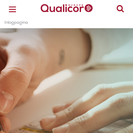
Inlogpagina
ACCREDITATIE
CERTIFICERING
ACADEMY
ZORGSECTOREN
OVER ONS
CONTACT