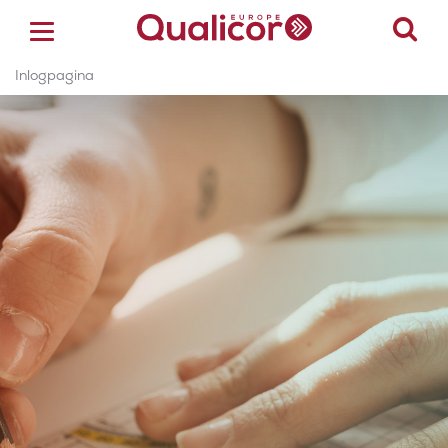
Inlogpagina
ACCREDITATIE
CERTIFICERING
ACADEMY
ZORGSECTOREN
OVER ONS
CONTACT