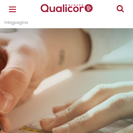
Inlogpagina
ACCREDITATIE
CERTIFICERING
ACADEMY
ZORGSECTOREN
OVER ONS
CONTACT