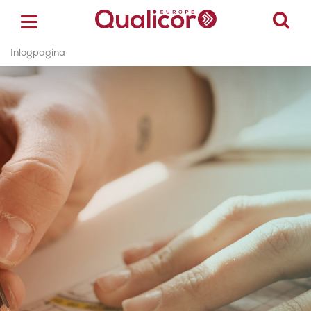
Inlogpagina
ACCREDITATIE
CERTIFICERING
ACADEMY
ZORGSECTOREN
OVER ONS
CONTACT