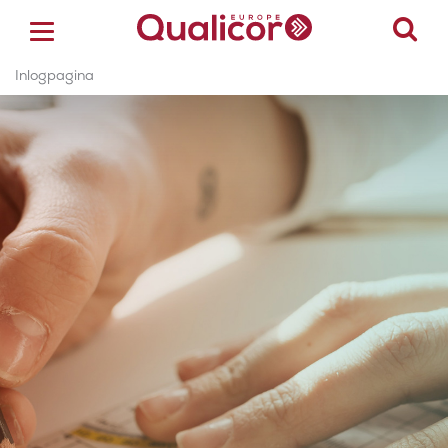
Inlogpagina
ACCREDITATIE
CERTIFICERING
ACADEMY
ZORGSECTOREN
OVER ONS
CONTACT