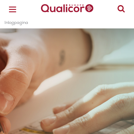
Inlogpagina
ACCREDITATIE
CERTIFICERING
ACADEMY
ZORGSECTOREN
OVER ONS
CONTACT