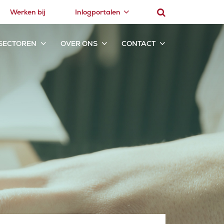
Werken bij
Inlogportalen
SECTOREN
OVER ONS
CONTACT