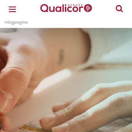
Inlogpagina
ACCREDITATIE
CERTIFICERING
ACADEMY
ZORGSECTOREN
OVER ONS
CONTACT