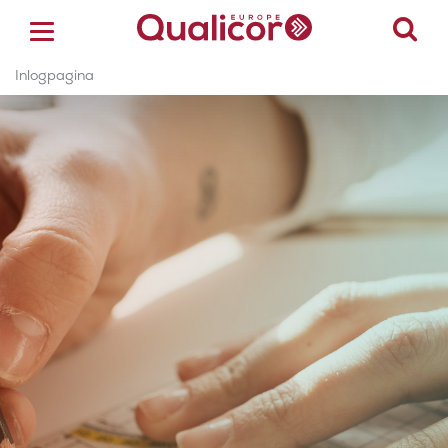
Inlogpagina
ACCREDITATIE
CERTIFICERING
ACADEMY
ZORGSECTOREN
OVER ONS
CONTACT