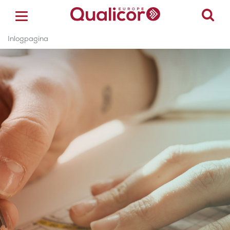
Inlogpagina
ACCREDITATIE
CERTIFICERING
ACADEMY
ZORGSECTOREN
OVER ONS
CONTACT