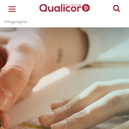
Inlogpagina
ACCREDITATIE
CERTIFICERING
ACADEMY
ZORGSECTOREN
OVER ONS
CONTACT