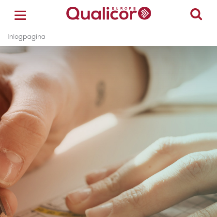
Inlogpagina
ACCREDITATIE
CERTIFICERING
ACADEMY
ZORGSECTOREN
OVER ONS
CONTACT