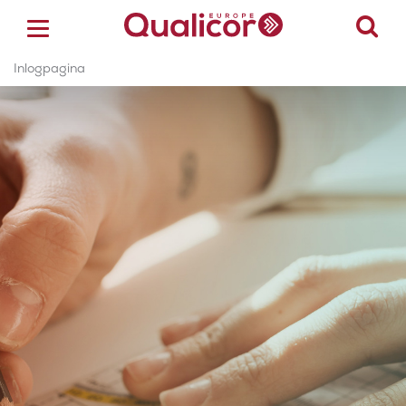
Inlogpagina
ACCREDITATIE
CERTIFICERING
ACADEMY
ZORGSECTOREN
OVER ONS
CONTACT