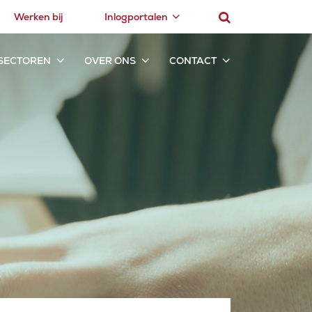
Werken bij
Inlogportalen
SECTOREN
OVER ONS
CONTACT