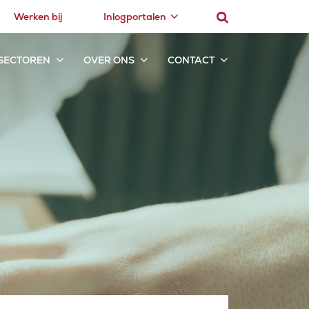
Werken bij
Inlogportalen
SECTOREN
OVER ONS
CONTACT