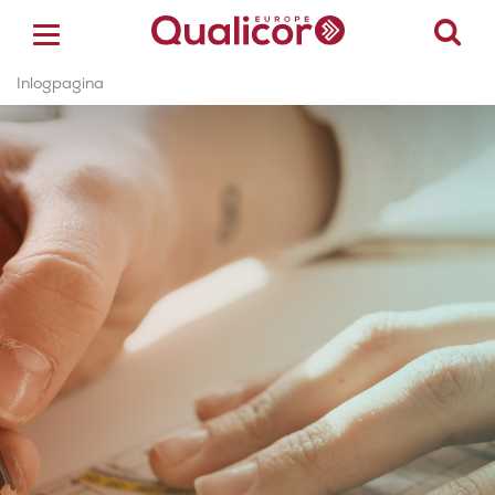
Inlogpagina
ACCREDITATIE
CERTIFICERING
ACADEMY
ZORGSECTOREN
OVER ONS
CONTACT