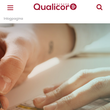
Inlogpagina
ACCREDITATIE
CERTIFICERING
ACADEMY
ZORGSECTOREN
OVER ONS
CONTACT