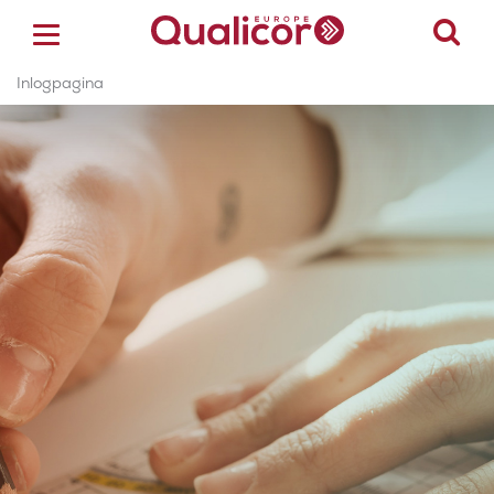
Inlogpagina
ACCREDITATIE
CERTIFICERING
ACADEMY
ZORGSECTOREN
OVER ONS
CONTACT