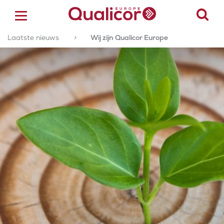
Laatste nieuws
>
Wij zijn Qualicor Europe
ACCREDITATIE
CERTIFICERING
ACADEMY
ZORGSECTOREN
OVER ONS
CONTACT