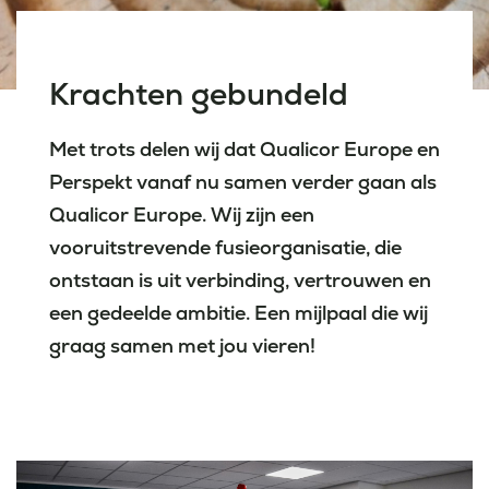
Laatste nieuws
Krachten gebundeld
Agenda
Met trots delen wij dat Qualicor Europe en
Werken bij
Perspekt vanaf nu samen verder gaan als
Qualicor Europe. Wij zijn een
Inlogportalen
vooruitstrevende fusieorganisatie, die
ontstaan is uit verbinding, vertrouwen en
een gedeelde ambitie. Een mijlpaal die wij
graag samen met jou vieren!